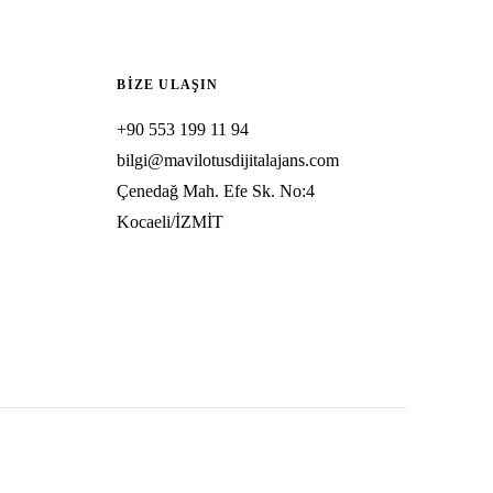
BIZE ULAŞIN
+90 553 199 11 94
bilgi@mavilotusdijitalajans.com
Çenedağ Mah. Efe Sk. No:4
Kocaeli/İZMİT